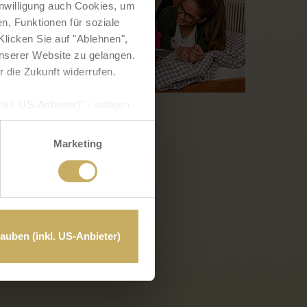
inwilligung auch Cookies, um
n, Funktionen für soziale
licken Sie auf "Ablehnen",
 unserer Website zu gelangen.
r die Zukunft widerrufen.
kl. US-Anbieter)" - willigen
hre Daten verarbeiten. In
und Überwachungszwecken
Marketing
hen. Weiterführende Details
klärung
bzw. in diesem
lauben (inkl. US-Anbieter)