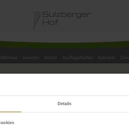
NTERWANDERN
LANGLAUFEN
SKILAUF
FAM
Wellness
Sommer
Winter
Ausflüge/Kultur
Kulinarik
Zimm
Details
Cookies