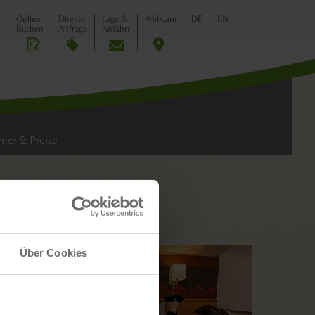
ILIE
Online
Direkte
Lage &
Webcam
DE
EN
Buchen
Anfrage
Anfahrt
er & Preise
Über Cookies