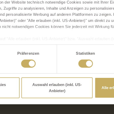
on der Website technisch notwendige Cookies sowie mit Ihrer E
eit- und Ausflugsmöglichkeiten
für Familien bereit.
 Zugriffe zu analysieren, Inhalte und Anzeigen zu personalisiere
d personalisierte Werbung auf anderen Plattformen zu zeigen. K
iges Frühstücksbuffet für einen aktiven Start abends 4-
nbieter)" oder "Alle erlauben (inkl. US-Anbieter)" um direkt zu
linge wählen 1 Gericht aus unserer Kinderkarte
h nicht notwendigen Cookies können Sie jederzeit mit Wirkung fü
rlebnis
auf "Alle erlauben (inkl. US-Anbieter)" bzw. "Auswahl erlauben (in
SGVO zugleich ausdrücklich ein, dass auch Anbieter in den USA I
 dass die übermittelten Daten durch US-Behörden zu Kontroll- 
Präferenzen
Statistiken
s Ihnen dagegen entsprechende Rechtsbehelfe zur Verfügung ste
p-Suite
ingesetzten (US)-Diensten finden Sie in unserer
Datenschutzer
ienapartment
ns im
Impressum
.
zimmer Superior
ies
Auswahl erlauben (inkl. US-
Alle er
Anbieter)