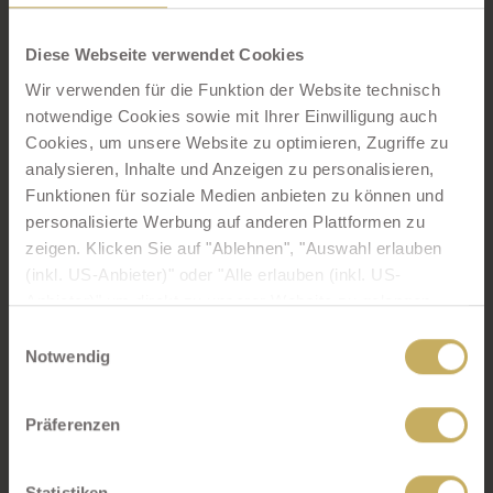
Diese Webseite verwendet Cookies
Wir verwenden für die Funktion der Website technisch
notwendige Cookies sowie mit Ihrer Einwilligung auch
Cookies, um unsere Website zu optimieren, Zugriffe zu
analysieren, Inhalte und Anzeigen zu personalisieren,
Funktionen für soziale Medien anbieten zu können und
personalisierte Werbung auf anderen Plattformen zu
Spielzimmer und Tischtennis
zeigen. Klicken Sie auf "Ablehnen", "Auswahl erlauben
(inkl. US-Anbieter)" oder "Alle erlauben (inkl. US-
Anbieter)" um direkt zu unserer Website zu gelangen.
Ihre Einwilligung zu technisch nicht notwendigen Cookies
Einwilligungsauswahl
können Sie jederzeit mit Wirkung für die Zukunft
Notwendig
widerrufen.
Präferenzen
Mit Ihrer Zustimmung - Klick auf "Alle erlauben (inkl. US-
Anbieter)" bzw. "Auswahl erlauben (inkl. US-Anbieter)" -
willigen Sie gem. Art. 49 (1) lit. a DSGVO zugleich
Statistiken