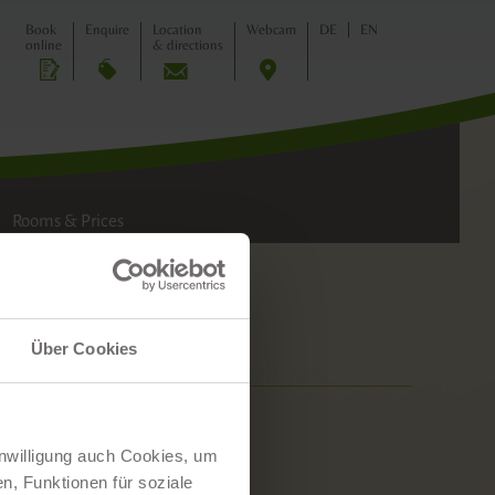
FAMILY
Book
Enquire
Location
Webcam
DE
EN
online
& directions
Rooms & Prices
Über Cookies
inwilligung auch Cookies, um
n, Funktionen für soziale