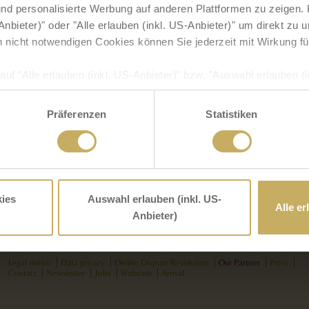
d personalisierte Werbung auf anderen Plattformen zu zeigen. K
nbieter)" oder "Alle erlauben (inkl. US-Anbieter)" um direkt zu
h nicht notwendigen Cookies können Sie jederzeit mit Wirkung fü
auf "Alle erlauben (inkl. US-Anbieter)" bzw. "Auswahl erlauben (in
SGVO zugleich ausdrücklich ein, dass auch Anbieter in den USA I
 dass die übermittelten Daten durch US-Behörden zu Kontroll- 
Präferenzen
Statistiken
s Ihnen dagegen entsprechende Rechtsbehelfe zur Verfügung ste
ingesetzten (US)-Diensten finden Sie in unserer
Datenschutzer
ns im
Impressum
.
ies
Auswahl erlauben (inkl. US-
Alle er
Anbieter)
Legal notice
Data privacy
Online Dispute Resolution
Our Partner
Press
Contact
Newsletter
Jobs
Webcam
Arrival