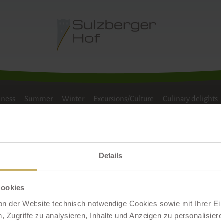
R HIKING
CROSS-COUNTRY SKIING
SKIING
lness
Summer
Winter
Excursions/Culture
Culinary delights
Details
Our partner businesses
Cookies
on der Website technisch notwendige Cookies sowie mit Ihrer E
tners:
 Zugriffe zu analysieren, Inhalte und Anzeigen zu personalisiere