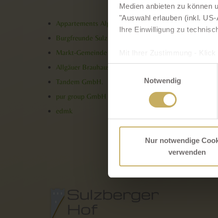
Medien anbieten zu können un
"Auswahl erlauben (inkl. US-A
Appartements Alpenwolke
Ihre Einwilligung zu technisc
Burgfreunde Sulzberg
Markt-Gemeinde Sulzberg
Mit Ihrer Zustimmung - Klick 
Sie gem. Art. 49 (1) lit. a D
Allgäuer Brauhaus
Einwilligungsauswahl
diesem Fall ist es möglich,
Notwendig
Tandem GmbH.
verarbeitet werden ohne das
pur group GmbH
zu den auf unserer Website e
edmk
Cookie Banner. Mehr über u
Nur notwendige Cook
verwenden