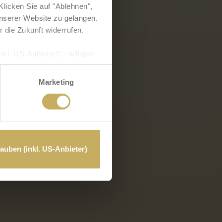
licken Sie auf "Ablehnen",
 unserer Website zu gelangen.
r die Zukunft widerrufen.
kl. US-Anbieter)" - willigen
hre Daten verarbeiten. In
und Überwachungszwecken
Marketing
hen. Weiterführende Details
klärung
bzw. in diesem
lauben (inkl. US-Anbieter)