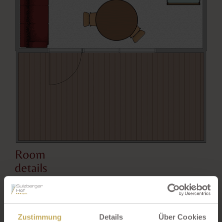
Room
details
S
i
z
Zustimmung
Details
Über Cookies