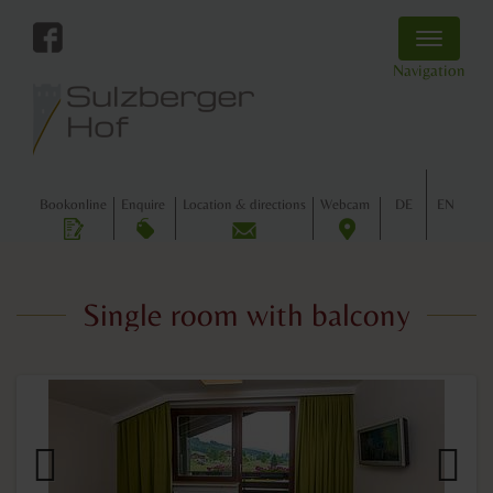
Toggle
navigatio
Navigation
Book
online
Enquire
Location
& directions
Webcam
DE
EN
Single room with balcony