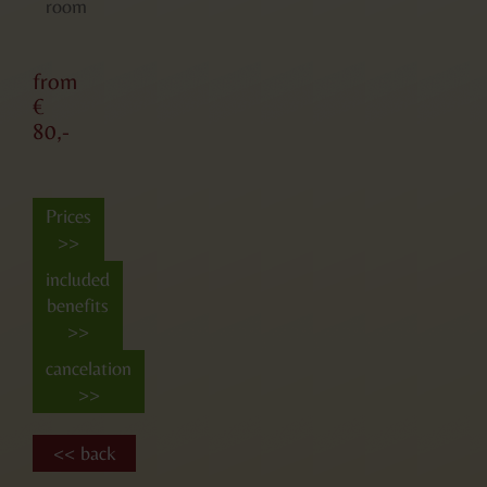
room
from
€
80,-
Prices
>>
included
benefits
>>
cancelation
>>
<< back