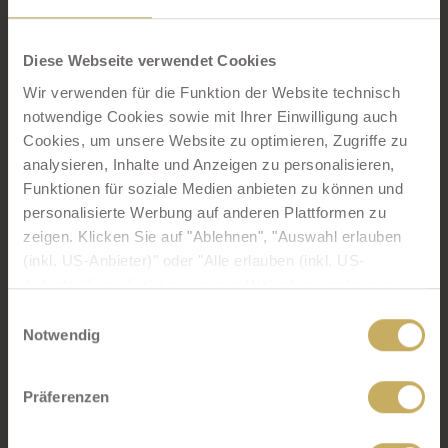
e
:
1
Diese Webseite verwendet Cookies
5
Wir verwenden für die Funktion der Website technisch
m
notwendige Cookies sowie mit Ihrer Einwilligung auch
2
Cookies, um unsere Website zu optimieren, Zugriffe zu
E
analysieren, Inhalte und Anzeigen zu personalisieren,
q
Funktionen für soziale Medien anbieten zu können und
u
personalisierte Werbung auf anderen Plattformen zu
i
zeigen. Klicken Sie auf "Ablehnen", "Auswahl erlauben
p
(inkl. US-Anbieter)" oder "Alle erlauben (inkl. US-
m
Anbieter)" um direkt zu unserer Website zu gelangen.
e
Ihre Einwilligung zu technisch nicht notwendigen Cookies
Einwilligungsauswahl
n
können Sie jederzeit mit Wirkung für die Zukunft
Notwendig
t
widerrufen.
:
Präferenzen
Mit Ihrer Zustimmung - Klick auf "Alle erlauben (inkl. US-
single
Anbieter)" bzw. "Auswahl erlauben (inkl. US-Anbieter)" -