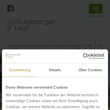
Toggle
navigatio
Navigation
Book
online
Enquire
Location
& directions
Webcam
DE
EN
Previous
Next
Zustimmung
Details
Über Cookies
Diese Webseite verwendet Cookies
Wir verwenden für die Funktion der Website technisch
notwendige Cookies sowie mit Ihrer Einwilligung auch
Cookies, um unsere Website zu optimieren, Zugriffe zu