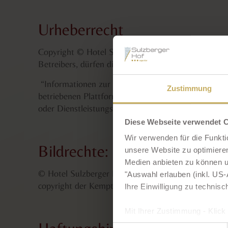
Urheberrecht
Copyright © Hotel Sulzberger Hof. Alle Rechte vorb
Betreibers, dürfen die Inhalte dieser Seiten in keine
“Informationen zur Online-Streitbeilegung gemäß A
Zustimmung
betriebenen Plattform(sog. „OS-Plattform“). Die OS
oder Dienstleistungsverträgen dienen. Diese Plattf
Diese Webseite verwendet 
Wir verwenden für die Funkti
Bildrechte:
unsere Website zu optimieren,
Medien anbieten zu können un
© Hotel Sulzberger Hof. Diverse Bilder auf dieser
"Auswahl erlauben (inkl. US-A
copyright der Kempten@Allga?u GmbH (unter ander
Ihre Einwilligung zu technisc
Mit Ihrer Zustimmung - Klick 
Sie gem. Art. 49 (1) lit. a D