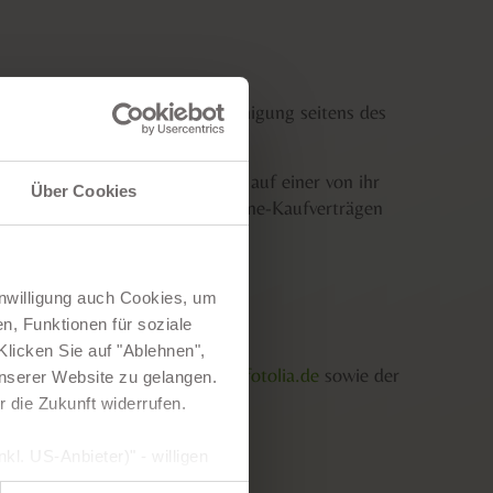
hützt. Ohne schriftliche Genehmigung seitens des
tet werden.
t zur Online-Streitbeilegung auf einer von ihr
Über Cookies
gung von Streitigkeiten aus Online-Kaufverträgen
dr
zu errreichen.
inwilligung auch Cookies, um
n, Funktionen für soziale
licken Sie auf "Ablehnen",
www.shutterstock.com und
www.fotolia.de
sowie der
 unserer Website zu gelangen.
r die Zukunft widerrufen.
kl. US-Anbieter)" - willigen
hre Daten verarbeiten. In