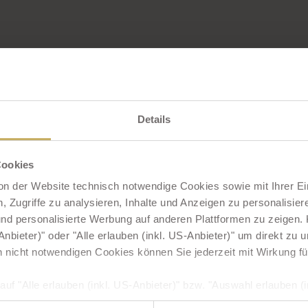
ehalten. Die Inhalte dieser Website sind urheberrechtlich gesc
r Form reproduziert bzw. verarbeitet, vervielfältigt oder verbrei
rt.14 Abs. 1ODR-VO: Die EU-Kommission bietet die Möglichkei
Details
-Plattform kann als Anlaufstelle zur außergerichtlichen Beile
orm ist über den externen Link
http://ec.europa.eu/consumers/o
Cookies
on der Website technisch notwendige Cookies sowie mit Ihrer E
 Zugriffe zu analysieren, Inhalte und Anzeigen zu personalisiere
d personalisierte Werbung auf anderen Plattformen zu zeigen. K
 Website unterliegen dem Copyright © der Bilderplattformen 
nbieter)" oder "Alle erlauben (inkl. US-Anbieter)" um direkt zu
en Jones de Rosso, Dominik Berchtold)
h nicht notwendigen Cookies können Sie jederzeit mit Wirkung fü
auf "Alle erlauben (inkl. US-Anbieter)" bzw. "Auswahl erlauben (in
SGVO zugleich ausdrücklich ein, dass auch Anbieter in den USA I