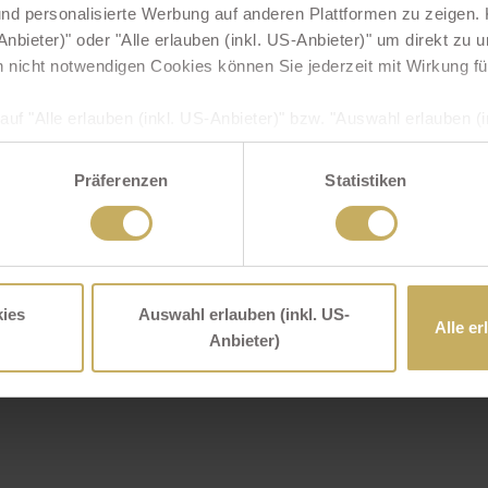
d personalisierte Werbung auf anderen Plattformen zu zeigen. K
nbieter)" oder "Alle erlauben (inkl. US-Anbieter)" um direkt zu
h nicht notwendigen Cookies können Sie jederzeit mit Wirkung fü
auf "Alle erlauben (inkl. US-Anbieter)" bzw. "Auswahl erlauben (in
SGVO zugleich ausdrücklich ein, dass auch Anbieter in den USA I
Impressum
Datenschutzerklärung
Online-Streitbeilegung
Partner
 dass die übermittelten Daten durch US-Behörden zu Kontroll- 
Präferenzen
Statistiken
Presse
Kontakt
Newsletter
Jobs - Arbeiten im Sulzberger Hof
s Ihnen dagegen entsprechende Rechtsbehelfe zur Verfügung ste
Unsere Webcam
Lage
ingesetzten (US)-Diensten finden Sie in unserer
Datenschutzer
ns im
Impressum
.
ies
Auswahl erlauben (inkl. US-
Alle er
Anbieter)