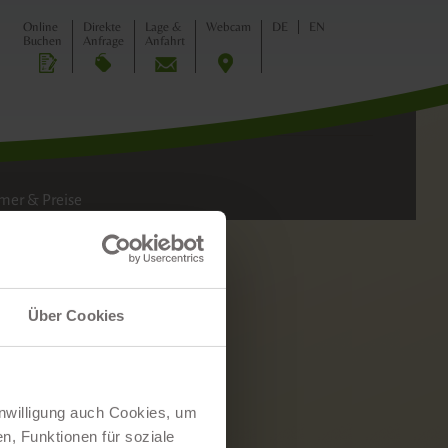
Online
Direkte
Lage &
Webcam
DE
EN
Buchen
Anfrage
Anfahrt
ILIE
er & Preise
Über Cookies
inwilligung auch Cookies, um
n, Funktionen für soziale