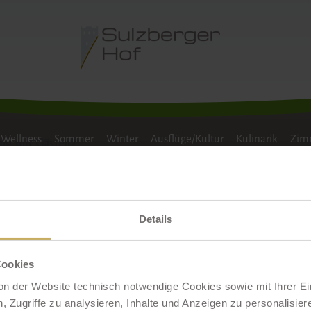
NTERWANDERN
LANGLAUFEN
SKILAUF
FAM
Aktuelle Stellengesuche
Wellness
Sommer
Winter
Ausflüge/Kultur
Kulinarik
Zimm
ang mit Gästen?
sis
Details
n, motivierten Team zu arbeiten,
 verwöhnen,
Cookies
on der Website technisch notwendige Cookies sowie mit Ihrer E
 Zugriffe zu analysieren, Inhalte und Anzeigen zu personalisiere
n angenehmes Betriebsklima.