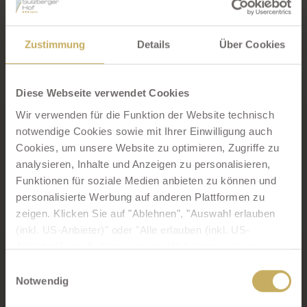
der kulinarischen Seite ...
Unsere
großzügige Panoramaterrasse
mit einem
Zustimmung
Details
Über Cookies
atemberaubenden Ausblick
auf die umliegende
Allgäuer Voralpenlandschaft ergänzt den Genuss
Ihres frisch gekochten Kaffees und der
Diese Webseite verwendet Cookies
hausgemachten Torten
während es sich in den
bequemen Rattan-Möbeln auf unserer neuen
Wir verwenden für die Funktion der Website technisch
Holzterrasse gemütlich machen.
notwendige Cookies sowie mit Ihrer Einwilligung auch
Cookies, um unsere Website zu optimieren, Zugriffe zu
Tischreservierung erforderlich!
analysieren, Inhalte und Anzeigen zu personalisieren,
Funktionen für soziale Medien anbieten zu können und
personalisierte Werbung auf anderen Plattformen zu
Öffnungszeiten Restaurant
zeigen. Klicken Sie auf "Ablehnen", "Auswahl erlauben
(inkl. US-Anbieter)" oder "Alle erlauben (inkl. US-
Anbieter)" um direkt zu unserer Website zu gelangen.
Täglich geöffnet ab 14.00 Uhr
Ihre Einwilligung zu technisch nicht notwendigen Cookies
Nachmittags Kaffee und hausgemachte Kuchen
Einwilligungsauswahl
können Sie jederzeit mit Wirkung für die Zukunft
Notwendig
Warme Küche von 17.30 bis 20.30 Uhr;
widerrufen.
Tischreservierung erforderlich