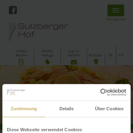
Toggle
navigatio
Navigation
Online
Direkte
Lage &
Buchen
Anfrage
Anfahrt
Webcam
DE
EN
Zurück
Weiter
Zustimmung
Details
Über Cookies
Diese Webseite verwendet Cookies