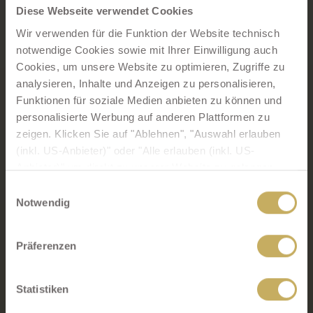
Kneippwanderung oder ein sportlicher Ausflug, bei dem
Diese Webseite verwendet Cookies
Sie über das Gewässer mit dem Surfbrett flitzen? Wir
Wir verwenden für die Funktion der Website technisch
haben garantiert den passenden See für Ihr Vorhaben!
notwendige Cookies sowie mit Ihrer Einwilligung auch
Cookies, um unsere Website zu optimieren, Zugriffe zu
Rottachsee
analysieren, Inhalte und Anzeigen zu personalisieren,
Funktionen für soziale Medien anbieten zu können und
Niedersonthofener See
personalisierte Werbung auf anderen Plattformen zu
zeigen. Klicken Sie auf "Ablehnen", "Auswahl erlauben
Eschacher Weiher
(inkl. US-Anbieter)" oder "Alle erlauben (inkl. US-
Anbieter)" um direkt zu unserer Website zu gelangen.
Ihre Einwilligung zu technisch nicht notwendigen Cookies
Einwilligungsauswahl
können Sie jederzeit mit Wirkung für die Zukunft
Notwendig
widerrufen.
Präferenzen
Mit Ihrer Zustimmung - Klick auf "Alle erlauben (inkl. US-
Anbieter)" bzw. "Auswahl erlauben (inkl. US-Anbieter)" -
willigen Sie gem. Art. 49 (1) lit. a DSGVO zugleich
Statistiken
ausdrücklich ein, dass auch Anbieter in den USA Ihre