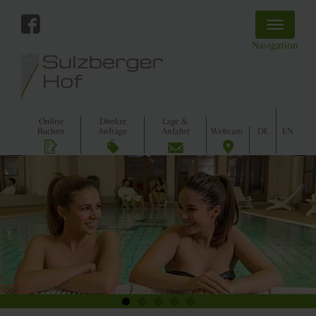
Toggle
navigatio
Navigation
Online
Direkte
Lage &
Buchen
Anfrage
Anfahrt
Webcam
DE
EN
Zurück
Weiter