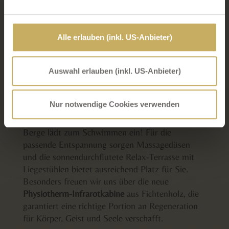
Überwachungszwecken verarbeitet werden ohne dass
Ihnen dagegen entsprechende Rechtsbehelfe zur
Verfügung stehen. Weiterführende Details zu den auf
Alle erlauben (inkl. US-Anbieter)
unserer Website eingesetzten (US)-Diensten finden Sie
in unserer
Datenschutzerklärung
bzw. in diesem Cookie
Banner. Mehr über uns im
Impressum
.
Auswahl erlauben (inkl. US-Anbieter)
Nur notwendige Cookies verwenden
Unser Hallenbad mit Panoramablick auf die
Berge lädt zum Schwimmen ein! Für die
passende Entspannung sorgen Massagedüsen
und die sonnendurchflutete Relax-Terrasse mit
Liegestühlen bietet ausreichend Platz für Sie.
Besonders freuen wir uns über die neue
Physiotherm-Infrarotkabine
aus Fichtenholz, die
garantiert eine richtige Portion an Regeneration
für Körper, Geist und Seele verschafft.