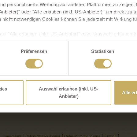
llgäu
d personalisierte Werbung auf anderen Plattformen zu zeigen. K
lungsreiche
nbieter)" oder "Alle erlauben (inkl. US-Anbieter)" um direkt zu
Verfügung!
h nicht notwendigen Cookies können Sie jederzeit mit Wirkung fü
t vor
auf "Alle erlauben (inkl. US-Anbieter)" bzw. "Auswahl erlauben (in
ne!
SGVO zugleich ausdrücklich ein, dass auch Anbieter in den USA I
 dass die übermittelten Daten durch US-Behörden zu Kontroll- 
0 bis 21.00
Präferenzen
Statistiken
s Ihnen dagegen entsprechende Rechtsbehelfe zur Verfügung ste
 Minuten
ingesetzten (US)-Diensten finden Sie in unserer
Datenschutzer
.00 Uhr) an
ns im
Impressum
.
r Sie
ies
Auswahl erlauben (inkl. US-
Alle er
Anbieter)
Impressum
Datenschutzerklärung
Online-Streitbeilegung
Partner