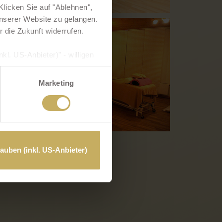
licken Sie auf "Ablehnen",
 unserer Website zu gelangen.
r die Zukunft widerrufen.
kl. US-Anbieter)" - willigen
hre Daten verarbeiten. In
und Überwachungszwecken
Marketing
hen. Weiterführende Details
klärung
bzw. in diesem
lauben (inkl. US-Anbieter)