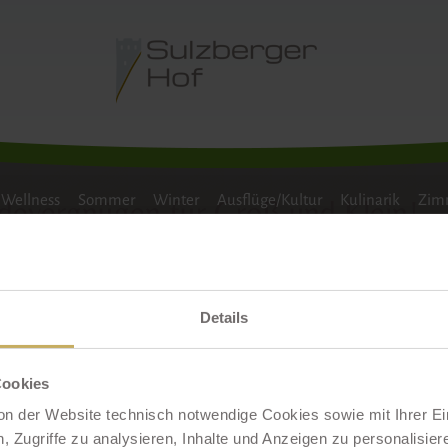
NTERWANDERN
LANGLAUFEN
SKILAUF
FAM
r Hotel mit Hallenbad im Allgä
Wellness
Sommer
Winter
Ausflüge/Kultur
Kulinarik
Zimm
Badevergnügen für Groß und Klein!
ge lädt
nnung
te Relax-
Details
tz für Sie.
therm-
ne richtige
Cookies
Seele
on der Website technisch notwendige Cookies sowie mit Ihrer E
 Zugriffe zu analysieren, Inhalte und Anzeigen zu personalisiere