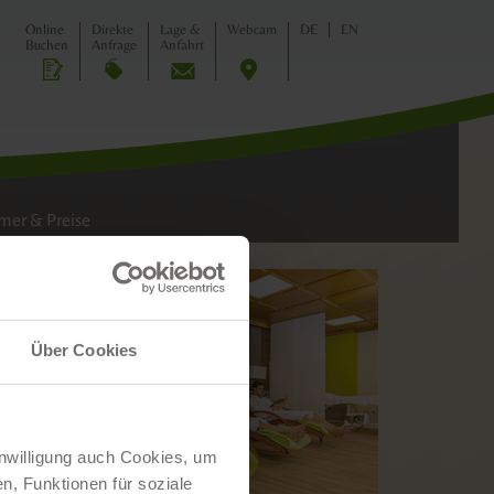
Online
Direkte
Lage &
Webcam
DE
EN
Buchen
Anfrage
Anfahrt
ILIE
u …
er & Preise
Über Cookies
inwilligung auch Cookies, um
n, Funktionen für soziale