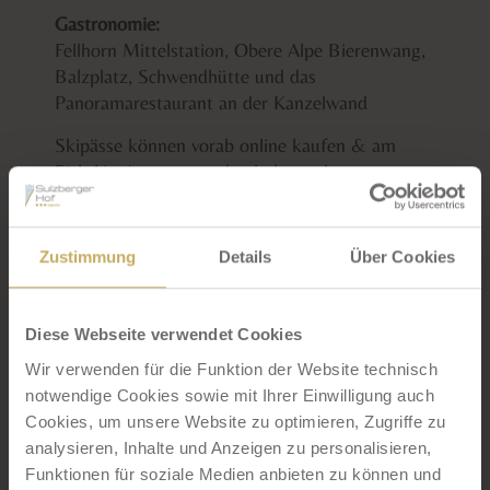
Gastronomie:
Fellhorn Mittelstation, Obere Alpe Bierenwang,
Balzplatz, Schwendhütte und das
Panoramarestaurant an der Kanzelwand
Skipässe können vorab online kaufen & am
Pick-Up-Automaten abgeholt werden.
Weitere Öffnungen:
• 12.12. Ifen
Zustimmung
Details
Über Cookies
• 13.12. Nebelhorn
• 19.12. vollständiger Skibetrieb an allen Bergen
Diese Webseite verwendet Cookies
Skilift Sulzberg-Oberthannen
Wir verwenden für die Funktion der Website technisch
Für Familien und Anfänger bietet der, nur 100
notwendige Cookies sowie mit Ihrer Einwilligung auch
Meter vom Hotel entfernte Hang, das perfekte
Cookies, um unsere Website zu optimieren, Zugriffe zu
Terrain für Anfänger! Der Skilift Sulzberg-
analysieren, Inhalte und Anzeigen zu personalisieren,
Oberthannen gilt (bei ausreichender Schneelage)
Funktionen für soziale Medien anbieten zu können und