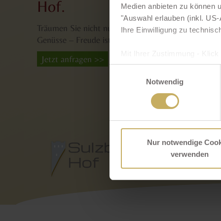
Hof.
Medien anbieten zu können un
"Auswahl erlauben (inkl. US-A
Träumen Sie nicht nur davon, sondern schenken Sie
Ihre Einwilligung zu technisc
Genüsse – Freude ist garantiert!
Mit Ihrer Zustimmung - Klick 
Jetzt anfragen >>
Sie gem. Art. 49 (1) lit. a D
Einwilligungsauswahl
diesem Fall ist es möglich,
Notwendig
verarbeitet werden ohne das
zu den auf unserer Website e
Cookie Banner. Mehr über u
Nur notwendige Cook
verwenden