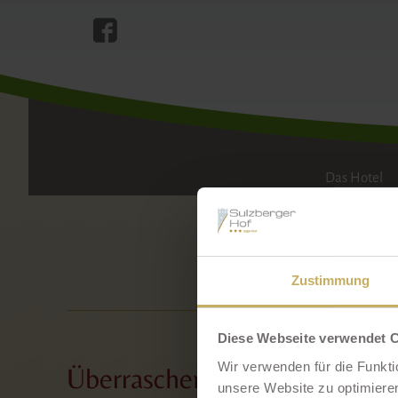
WI
Das Hotel
Zustimmung
Diese Webseite verwendet 
Wir verwenden für die Funkti
Überraschen Sie Ihre(n) Lie
unsere Website zu optimieren,