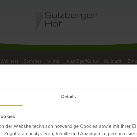
NTERWANDERN
LANGLAUFEN
SKILAUF
FAM
Wellness
Sommer
Winter
Ausflüge/Kultur
Kulinarik
Zimm
Details
Schenken Sie Freude!
Cookies
on der Website technisch notwendige Cookies sowie mit Ihrer E
bste(n) mit einem Geschenkgutschei
 Zugriffe zu analysieren, Inhalte und Anzeigen zu personalisiere