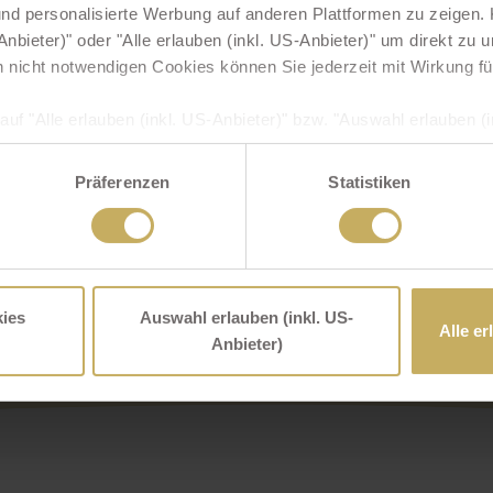
d personalisierte Werbung auf anderen Plattformen zu zeigen. K
nbieter)" oder "Alle erlauben (inkl. US-Anbieter)" um direkt zu
 Ihren Liebsten ein Stück pures Lebensgefühl! Ob Gutscheine 
h nicht notwendigen Cookies können Sie jederzeit mit Wirkung fü
auf "Alle erlauben (inkl. US-Anbieter)" bzw. "Auswahl erlauben (in
SGVO zugleich ausdrücklich ein, dass auch Anbieter in den USA I
 dass die übermittelten Daten durch US-Behörden zu Kontroll- 
Präferenzen
Statistiken
s Ihnen dagegen entsprechende Rechtsbehelfe zur Verfügung ste
ingesetzten (US)-Diensten finden Sie in unserer
Datenschutzer
ns im
Impressum
.
Impressum
Datenschutzerklärung
Online-Streitbeilegung
Partner
ies
Auswahl erlauben (inkl. US-
Presse
Kontakt
Newsletter
Jobs - Arbeiten im Sulzberger Hof
Alle er
Unsere Webcam
Lage
Anbieter)