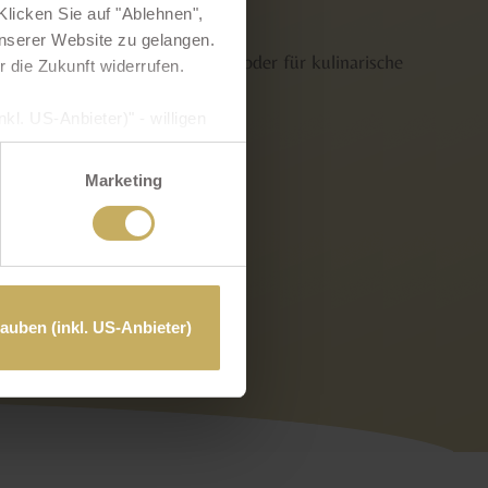
licken Sie auf "Ablehnen",
 unserer Website zu gelangen.
für Übernachtungen, Massagen oder für kulinarische
r die Zukunft widerrufen.
kl. US-Anbieter)" - willigen
hre Daten verarbeiten. In
und Überwachungszwecken
Marketing
hen. Weiterführende Details
klärung
bzw. in diesem
lauben (inkl. US-Anbieter)